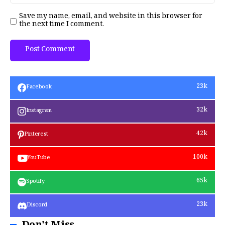
Save my name, email, and website in this browser for
the next time I comment.
23k
Facebook
32k
Instagram
42k
Pinterest
100k
YouTube
65k
Spotify
23k
Discord