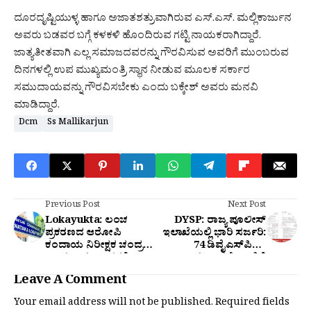
​ದೂರದೃಷ್ಟಿಯುಳ್ಳ ಹಾಗೂ ಅಜಾತಶತ್ರುವಾಗಿರುವ ಎಸ್.ಎಸ್. ಮಲ್ಲಿಕಾರ್ಜುನ
ಅವರು ಬಡವರ ಬಗ್ಗೆ ಕಳಕಳಿ ಹೊಂದಿರುವ ಗಟ್ಟಿ ನಾಯಕರಾಗಿದ್ದಾರೆ.
ಜಾತ್ಯತೀತವಾಗಿ ಎಲ್ಲ ಸಮಾಜದವರನ್ನು ಗೌರವಿಸುವ ಅವರಿಗೆ ಮುಂಬರುವ
ದಿನಗಳಲ್ಲಿ ಉಪ ಮುಖ್ಯಮಂತ್ರಿ ಸ್ಥಾನ ನೀಡುವ ಮೂಲಕ ಸರ್ಕಾರ
ಸಮುದಾಯವನ್ನು ಗೌರವಿಸಬೇಕು ಎಂದು ಬಕ್ಕೇಶ್ ಅವರು ಮನವಿ
ಮಾಡಿದ್ದಾರೆ.
Dcm
Ss Mallikarjun
Previous Post
Next Post
Lokayukta: ಲಂಚ
DYSP: ರಾಜ್ಯ ಪೊಲೀಸ್
ಪ್ರಕರಣದ ಆರೋಪಿ
ಇಲಾಖೆಯಲ್ಲಿ ಭಾರಿ ಸರ್ಜರಿ:
ಕಂದಾಯ ನಿರೀಕ್ಷಕ ಚಂದ್ರಪ್ಪ
74 ಡಿವೈಎಸ್‌ಪಿಗಳ
ನ್ಯಾಯಾಂಗ ಬಂಧನಕ್ಕೆ
ವರ್ಗಾವಣೆ - ಇಲ್ಲಿದೆ
ಕಂಪ್ಲೀಟ್ ಲಿಸ್ಟ್
Leave A Comment
Your email address will not be published.
Required fields