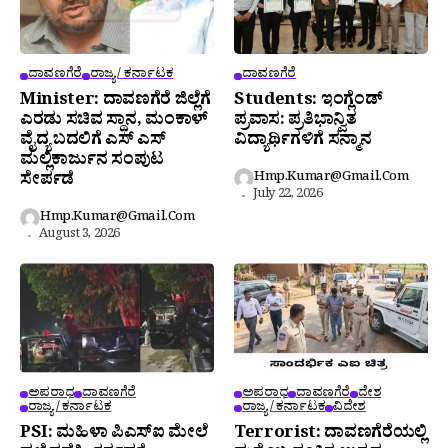
ದಾವಣಗೆರೆ
ರಾಜ್ಯ / ಕರ್ನಾಟಕ
ದಾವಣಗೆರೆ
Minister: ದಾವಣಗೆರೆ ಜಿಲ್ಲೆಗೆ
Students: ಇಂಗ್ಲೆಂಡ್
ಎರಡು ಸಚಿವ ಸ್ಥಾನ, ಮಂಕಾಳ್
ಪ್ರವಾಸ: ಪ್ರತಿಭಾನ್ವಿತ
ವೈದ್ಯ ಬದಲಿಗೆ ಎಸ್ ಎಸ್
ವಿದ್ಯಾರ್ಥಿಗಳಿಗೆ ಸನ್ಮಾನ
ಮಲ್ಲಿಕಾರ್ಜುನ ಸಂಪುಟ
Hmp.kumar@gmail.com
ಸೇರ್ಪಡೆ
July 22, 2026
Hmp.kumar@gmail.com
August 3, 2026
ಅಪರಾಧ
ದಾವಣಗೆರೆ
ಅಪರಾಧ
ದಾವಣಗೆರೆ
ದೇಶ
ರಾಜ್ಯ / ಕರ್ನಾಟಕ
ರಾಜ್ಯ / ಕರ್ನಾಟಕ
ವಿದೇಶ
PSI: ಮಹಿಳಾ ಪಿಎಸ್‌ಐ ಮೇಲೆ
Terrorist: ದಾವಣಗೆರೆಯಲ್ಲಿ